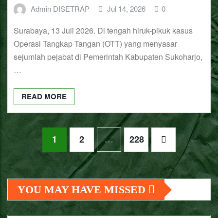
Admin DISETRAP
Jul 14, 2026
0
Surabaya, 13 Juli 2026. Di tengah hiruk-pikuk kasus
Operasi Tangkap Tangan (OTT) yang menyasar
sejumlah pejabat di Pemerintah Kabupaten Sukoharjo,
…
READ MORE
Navigasi
1
2
…
228
pos
YOU MAY HAVE MISSED