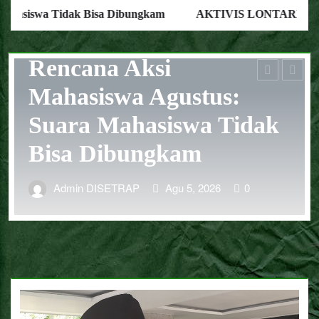
BERITA
wa Tidak Bisa Dibungkam
AKTIVIS LONTARKAN KRIT
AKTIVIS
LONTARKAN KRI
:
KERAS TERHADA
idak
MENTERI PU, AN
LAYANGKAN SOM
0
Admin DISETRAP
Jul 20, 2026