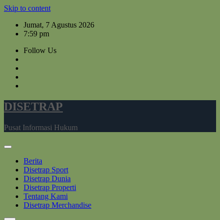
Skip to content
Jumat, 7 Agustus 2026
7:59 pm
Follow Us
DISETRAP
Pusat Informasi Hukum
Berita
Disetrap Sport
Disetrap Dunia
Disetrap Properti
Tentang Kami
Disetrap Merchandise