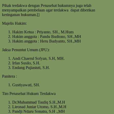
Pihak terdakwa dengan Penasehat hukumnya juga telah
menyampaikan pembelaan agar terdakwa dapat diberikan
keringanan hukuman.[]
Majelis Hakim:
Hakim Ketua : Priyanto, SH., M.Hum
Hakim anggota : Pandu Budiono, SH.,MH
Hakim anggota : Heru Budyanto, SH.,MH
Jaksa Penuntut Umum (JPU):
Andi Chaerul Sofyan, S.H, MH.
Irfan Susilo, S.H.
Endang Pujiastuti, S.H.
Panitera :
Gustiyawati, SH.
Tim Penasehat Hukum Terdakwa
Dr.Muhammad Taufiq S.H.,M.H
Lieonad Juniar Utomo, S.H.,M.H
Pandji Ndaru Sonatra, S.H .,MH