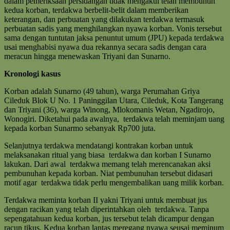
dalam pemeriksaan persidangan tidak mengakui telah membunuh
kedua korban, terdakwa berbelit-belit dalam memberikan
keterangan, dan perbuatan yang dilakukan terdakwa termasuk
perbuatan sadis yang menghilangkan nyawa korban. Vonis tersebut
sama dengan tuntutan jaksa penuntut umum (JPU) kepada terdakwa
usai menghabisi nyawa dua rekannya secara sadis dengan cara
meracun hingga menewaskan Triyani dan Sunarno.
Kronologi kasus
Korban adalah Sunarno (49 tahun), warga Perumahan Griya
Cileduk Blok U No. 1 Paninggilan Utara, Cileduk, Kota Tangerang
dan Triyani (36), warga Winong, Mlokomanis Wetan, Ngadirojo,
Wonogiri. Diketahui pada awalnya, terdakwa telah meminjam uang
kepada korban Sunarmo sebanyak Rp700 juta.
Selanjutnya terdakwa mendatangi kontrakan korban untuk
melaksanakan ritual yang biasa terdakwa dan korban I Sunarno
lakukan. Dari awal terdakwa memang telah merencanakan aksi
pembunuhan kepada korban. Niat pembunuhan tersebut didasari
motif agar terdakwa tidak perlu mengembalikan uang milik korban.
Terdakwa meminta korban II yakni Triyani untuk membuat jus
dengan racikan yang telah diperintahkan oleh terdakwa. Tanpa
sepengatahuan kedua korban, jus tersebut telah dicampur dengan
racun tikus. Kedua korban lantas meregang nyawa seusai meminum