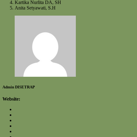
Kartika Nurlita DA, SH
Anita Setyawati, S.H
Admin DISETRAP
Website: