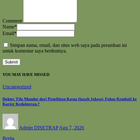
Comment
Name
*
Email
*
Simpan nama, email, dan situs web saya pada peramban ini
untuk komentar saya berikutnya.
YOU MAY HAVE MISSED
Uncategorized
Dokter Tifa Mundur dari Penelitian Kasus Ijazah Jokowi, Fokus Kembali ke
Karier Kedokteran.?
Admin DISETRAP
Agu 7, 2026
Berita