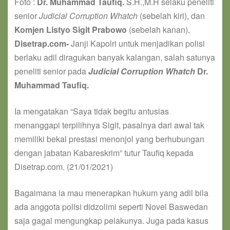
Foto :
Dr. Muhammad Taufiq.
S.H.,M.H selaku peneliti
senior
Judicial Corruption Whatch
(sebelah kiri), dan
Komjen Listyo Sigit Prabowo
(sebelah kanan),
Disetrap.com-
Janji Kapolri untuk menjadikan polisi
berlaku adil diragukan banyak kalangan, salah satunya
peneliti senior pada
Judicial Corruption Whatch
Dr.
Muhammad Taufiq.
Ia mengatakan “Saya tidak begitu antusias
menanggapi terpilihnya Sigit, pasalnya dari awal tak
memiliki bekal prestasi menonjol yang berhubungan
dengan jabatan Kabareskrim” tutur Taufiq kepada
Disetrap.com. (21/01/2021)
Bagaimana ia mau menerapkan hukum yang adil bila
ada anggota polisi didzolimi seperti Novel Baswedan
saja gagal mengungkap pelakunya. Juga pada kasus