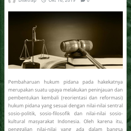
Disetrap
Okt 16, 2019
0
Pembaharuan hukum pidana pada hakekatnya
merupakan suatu upaya melakukan peninjauan dan
pembentukan kembali (reorientasi dan reformasi)
hukum pidana yang sesuai dengan nilai-nilai sentral
sosio-politik, sosio-filosofik dan nilai-nilai sosio-
kultural masyarakat Indonesia. Oleh karena itu,
penggalian nilai-nilai yang ada dalam bangsa