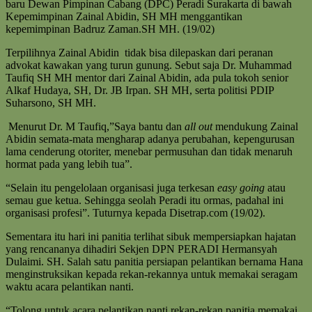
baru Dewan Pimpinan Cabang (DPC) Peradi Surakarta di bawah
Kepemimpinan Zainal Abidin, SH MH menggantikan
kepemimpinan Badruz Zaman.SH MH. (19/02)
Terpilihnya Zainal Abidin tidak bisa dilepaskan dari peranan
advokat kawakan yang turun gunung. Sebut saja Dr. Muhammad
Taufiq SH MH mentor dari Zainal Abidin, ada pula tokoh senior
Alkaf Hudaya, SH, Dr. JB Irpan. SH MH, serta politisi PDIP
Suharsono, SH MH.
Menurut Dr. M Taufiq,”Saya bantu dan
all out
mendukung Zainal
Abidin semata-mata mengharap adanya perubahan, kepengurusan
lama cenderung otoriter, menebar permusuhan dan tidak menaruh
hormat pada yang lebih tua”.
“Selain itu pengelolaan organisasi juga terkesan
easy going
atau
semau gue ketua. Sehingga seolah Peradi itu ormas, padahal ini
organisasi profesi”. Tuturnya kepada Disetrap.com (19/02).
Sementara itu hari ini panitia terlihat sibuk mempersiapkan hajatan
yang rencananya dihadiri Sekjen DPN PERADI Hermansyah
Dulaimi. SH. Salah satu panitia persiapan pelantikan bernama Hana
menginstruksikan kepada rekan-rekannya untuk memakai seragam
waktu acara pelantikan nanti.
“Tolong untuk acara pelantikan nanti rekan-rekan panitia memakai