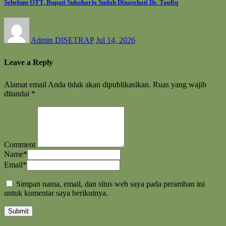
Sebelum OTT, Bupati Sukoharjo Sudah Dinasehati Dr. Taufiq
Admin DISETRAP
Jul 14, 2026
Leave a Reply
Alamat email Anda tidak akan dipublikasikan.
Ruas yang wajib
ditandai
*
Comment
Name
*
Email
*
Simpan nama, email, dan situs web saya pada peramban ini
untuk komentar saya berikutnya.