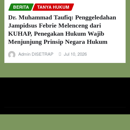
BERITA
TANYA HUKUM
Dr. Muhammad Taufiq: Penggeledahan
Jampidsus Febrie Melenceng dari
KUHAP, Penegakan Hukum Wajib
Menjunjung Prinsip Negara Hukum
Admin DISETRAP
Jul 10, 2026
Copyright © 2024 | Powered by
WordPress
|
News Digest
by
ThemeArile