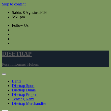
Skip to content
Sabtu, 8 Agustus 2026
5:51 pm
Follow Us
DISETRAP
Pusat Informasi Hukum
Berita
Disetrap Sport
Disetrap Dunia
Disetrap Properti
Tentang Kami
Disetrap Merchandise