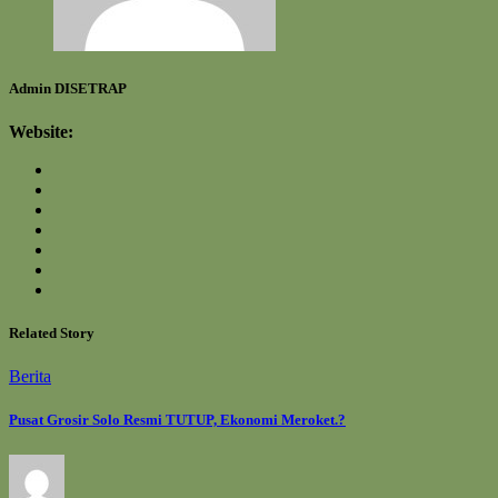
Admin DISETRAP
Website:
Related Story
Berita
Pusat Grosir Solo Resmi TUTUP, Ekonomi Meroket.?