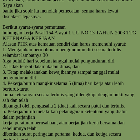
Saya akan
bantu jika sopir itu menolak pemecatan, semua harus lewat
disnaker” tegasnya.
Berikut syarat-syarat pemutusan
hubungan kerja Pasal 154 A ayat 1 UU NO.13 TAHUN 2003 TTG
KETENAGA KERJAAN
Alasan PHK atas kemauan sendiri dan harus memenuhi syarat:
1. Mengajukan permohonan pengunduran diri secara tertulis
selambat-lambatnya 30
(tiga puluh) hari sebelum tanggal mulai pengunduran diri.
2. Tidak terikat dalam ikatan dinas, dan
3. Tetap melaksanakan kewajibannya sampai tanggal mulai
pengunduran diri.
4. Pekerja/buruh mangkir selama 5 (lima) hari kerja atau lebih
berturut-turut
tanpa keterangan secara tertulis yang dilengkapi dengan bukti yang
sah dan telah
dipanggil oleh pengusaha 2 (dua) kali secara patut dan tertulis.
5. Pekerja/buruh melakukan pelanggaran ketentuan yang diatur
dalam perjanjian
kerja, peraturan perusahaan, atau perjanjian kerja bersama dan
sebelumnya telah
diberikan surat peringatan pertama, kedua, dan ketiga secara
berturut-turut