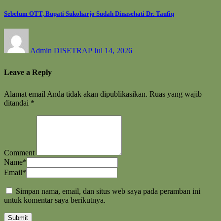
Sebelum OTT, Bupati Sukoharjo Sudah Dinasehati Dr. Taufiq
Admin DISETRAP
Jul 14, 2026
Leave a Reply
Alamat email Anda tidak akan dipublikasikan.
Ruas yang wajib
ditandai
*
Comment
Name
*
Email
*
Simpan nama, email, dan situs web saya pada peramban ini
untuk komentar saya berikutnya.