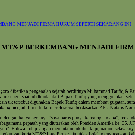
MBANG MENJADI FIRMA HUKUM SEPERTI SEKARANG INI
S MT&P BERKEMBANG MENJADI FIRM
negoro diberikan pengenalan sejarah berdirinya Muhammad Taufiq & P
m seperti saat ini dimulai dari Bapak Taufiq yang menggunakan sebua
esin tik tersebut digunakan Bapak Taufiq dalam membuat gugatan, surat
bang menjadi firma hukum profesional berdasarkan Akta Notaris Nom
n dengan hanya bertanya “saya harus punya kemampuan apa”, melaink
bagaimana pepatah yang diutarakan oleh Presiden Amerika ke- 35, J.
gara”. Bahwa hidup jangan meminta untuk dicukupi, namun selayaknya a
ingkungan kerja MT&P Law Firm, yaitu tidak boleh mengucapkan kalimat