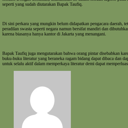
seperti yang sudah diutarakan Bapak Taufiq.
Di sini perkara yang mungkin belum didapatkan pengacara daerah, 
peradilan swasta seperti negara namun bersifat mandiri dan dibutuhk
karena biasanya hanya kantor di Jakarta yang menangani.
Bapak Taufiq juga mengutarakan bahwa orang pintar disebabkan ka
buku-buku literatur yang beraneka ragam bidang dapat dibaca dan d
untuk selalu aktif dalam memperkaya literatur demi dapat memperlu