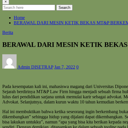
×
Search
Home
BERAWAL DARI MESIN KETIK BEKAS MT&P BERKE
Berita
BERAWAL DARI MESIN KETIK BEKA
Admin DISETRAP
Jan 7, 2022
0
Pada kesempatan kali ini, mahasiswa magang dari Universitas Dipo
Sejarah berdirinya MT&P Law Firm hingga menjadi sebuah firma huku
lulus dari pendidikan sarjana untuk memulai karir sebagai advokat. M
Advokat. Selanjutnya, dalam kurun waktu 10 tahun kemudian berkem
Hal ini membuktikan bahwa ketika seseorang ingin berkembang buka
dikembangkan” sehingga hidup yang dijalani dapat dikembangkan. Se
bisa lakukan untukku”, namun “apa yang bisa kita berikan kepada ne
sendiri. Dengan demikian, ditanamkan ke dalam sebuah
tagline
pada l