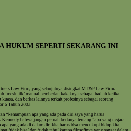
A HUKUM SEPERTI SEKARANG INI
artners Law Firm, yang selanjutnya disingkat MT&P Law Firm.
h ‘mesin tik’ manual pemberian kakaknya sebagai hadiah ketika
 kuasa, dan berkas lainnya terkait profesinya sebagai seorang
or 6 Tahun 2003.
an “kemampuan apa yang ada pada diri saya yang harus
F. Kennedy bahwa jangan pernah bertanya tentang “apa yang negara
pa yang ada di dalam diri kita harus bisa mencukupi hidup kita
 ‘tidak bisa’ dan ‘tidak tahu’ karena filosofinya yang sangat dalam