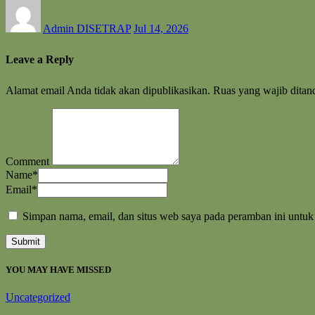
Admin DISETRAP
Jul 14, 2026
Leave a Reply
Alamat email Anda tidak akan dipublikasikan.
Ruas yang wajib ditan
Comment
Name
*
Email
*
Simpan nama, email, dan situs web saya pada peramban ini untuk
YOU MAY HAVE MISSED
Uncategorized