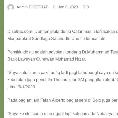
Admin DISETRAP
Jan 6, 2023
0
Disetrap.com- Demam piala dunia Qatar masih tersisakan 
Menparekraf Sandiaga Salahudin Uno itu terasa lain.
Pemilik ide itu adalah advokat kondang Dr.Muhammad Tauf
Batik Laweyan Gunawan Muhamad Nizar.
“Saya salut sama pak Taufiq tadi pagi ia hubungi saya eh 
kebetulan juga pencinta Timnas, ujar GM panggilan akr
jumat/6/1/2023.
Pada bagian lain Falah Alberto pegiat seni di Solo juga ber
“Saya ke sini cuma mau ngopi tapi kok pas ada Nobar ya la