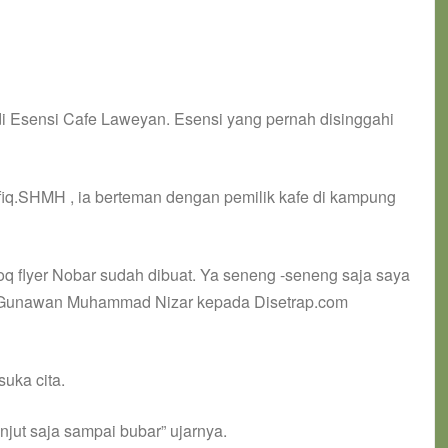
di Esensi Cafe Laweyan. Esensi yang pernah disinggahi
iq.SHMH , ia berteman dengan pemilik kafe di kampung
koq flyer Nobar sudah dibuat. Ya seneng -seneng saja saya
ab Gunawan Muhammad Nizar kepada Disetrap.com
suka cita.
njut saja sampai bubar” ujarnya.