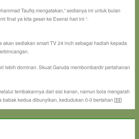
uhammad Taufiq mengatakan,” sedianya ini untuk bulan
 final ya kita geser ke Esensi hari ini “.
ya akan sediakan smart TV 24 inch sebagai hadiah kepada
perbincangan.
mpil lebih dominan. Skuat Garuda membombardir pertahanan
melalui tembakannya dari sisi kanan, namun bola mengarah
a babak kedua dibunyikan, kedudukan 0-0 bertahan [][][]