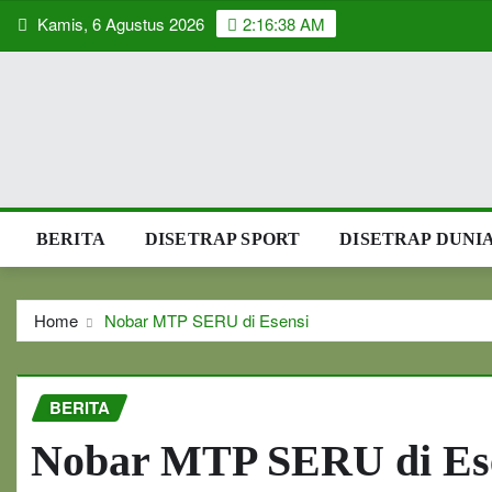
Skip
Kamis, 6 Agustus 2026
2:16:39 AM
to
content
BERITA
DISETRAP SPORT
DISETRAP DUNI
Home
Nobar MTP SERU di Esensi
BERITA
Nobar MTP SERU di Es