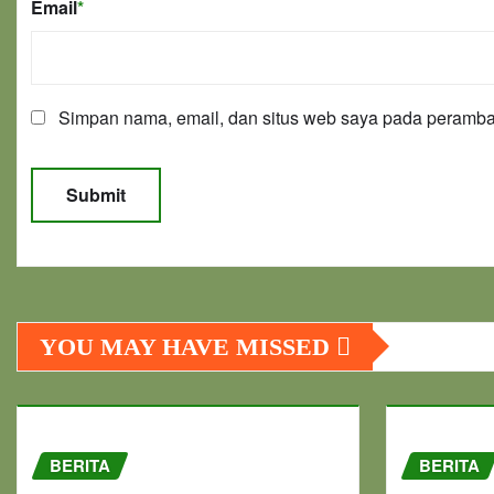
Email
*
Simpan nama, email, dan situs web saya pada peramban
YOU MAY HAVE MISSED
BERITA
BERITA