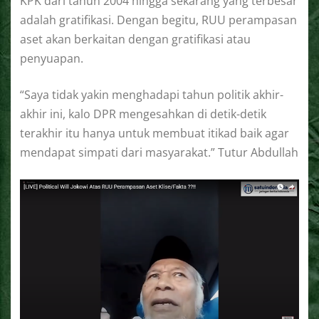
KPK dari tahun 2004 hingga sekarang yang terbesar
adalah gratifikasi. Dengan begitu, RUU perampasan
aset akan berkaitan dengan gratifikasi atau
penyuapan.
“Saya tidak yakin menghadapi tahun politik akhir-
akhir ini, kalo DPR mengesahkan di detik-detik
terakhir itu hanya untuk membuat itikad baik agar
mendapat simpati dari masyarakat.” Tutur Abdullah