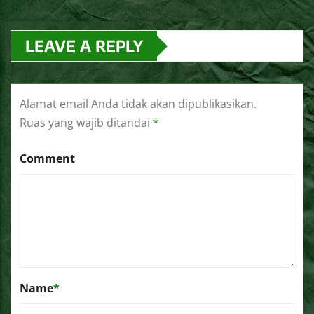
LEAVE A REPLY
Alamat email Anda tidak akan dipublikasikan.
Ruas yang wajib ditandai
*
Comment
Name
*