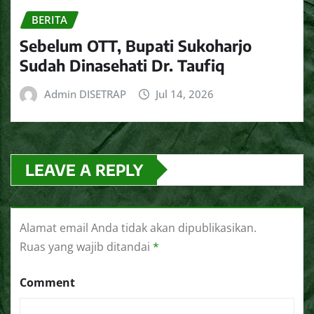
BERITA
Sebelum OTT, Bupati Sukoharjo
Sudah Dinasehati Dr. Taufiq
Admin DISETRAP
Jul 14, 2026
LEAVE A REPLY
Alamat email Anda tidak akan dipublikasikan.
Ruas yang wajib ditandai
*
Comment