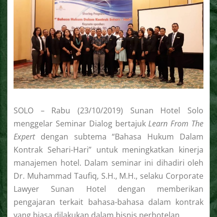
SOLO – Rabu (23/10/2019) Sunan Hotel Solo
menggelar Seminar Dialog bertajuk
Learn From The
Expert
dengan subtema “Bahasa Hukum Dalam
Kontrak Sehari-Hari” untuk meningkatkan kinerja
manajemen hotel. Dalam seminar ini dihadiri oleh
Dr. Muhammad Taufiq, S.H., M.H., selaku Corporate
Lawyer Sunan Hotel dengan memberikan
pengajaran terkait bahasa-bahasa dalam kontrak
yang biasa dilakukan dalam bisnis perhotelan.