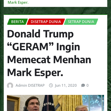
Mark Esper.
BERITA
DISETRAP DUNIA
SETRAP DUNIA
Donald Trump
“GERAM” Ingin
Memecat Menhan
Mark Esper.
Admin DISETRAP
Jun 11, 2020
0