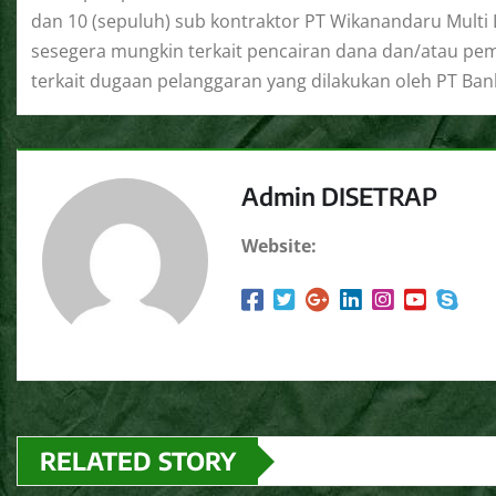
dan 10 (sepuluh) sub kontraktor PT Wikanandaru Multi
sesegera mungkin terkait pencairan dana dan/atau pe
terkait dugaan pelanggaran yang dilakukan oleh PT Ban
Admin DISETRAP
Website:
RELATED STORY