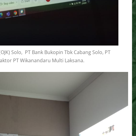
(OJK) Solo, PT Bank Bukopin Tbk Cabang Solo, PT
raktor PT Wikanandaru Multi Laksana.