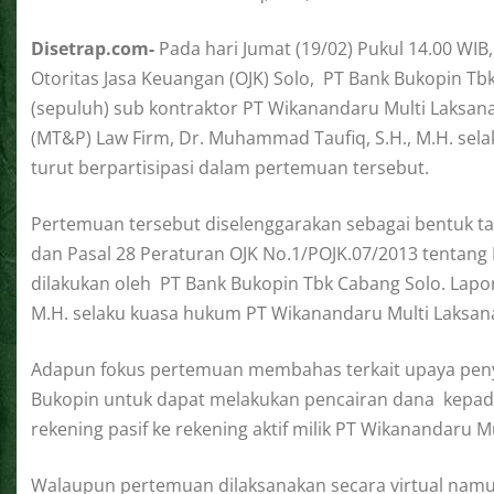
Disetrap.com-
Pada hari Jumat (19/02) Pukul 14.00 WIB,
Otoritas Jasa Keuangan (OJK) Solo, PT Bank Bukopin Tb
(sepuluh) sub kontraktor PT Wikanandaru Multi Laksa
(MT&P) Law Firm, Dr. Muhammad Taufiq, S.H., M.H. sel
turut berpartisipasi dalam pertemuan tersebut.
Pertemuan tersebut diselenggarakan sebagai bentuk ta
dan Pasal 28 Peraturan OJK No.1/POJK.07/2013 tentan
dilakukan oleh PT Bank Bukopin Tbk Cabang Solo. Lapo
M.H. selaku kuasa hukum PT Wikanandaru Multi Laksan
Adapun fokus pertemuan membahas terkait upaya peny
Bukopin untuk dapat melakukan pencairan dana kepad
rekening pasif ke rekening aktif milik PT Wikanandaru M
Walaupun pertemuan dilaksanakan secara virtual nam