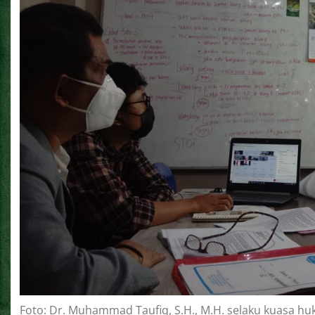
Foto: Dr. Muhammad Taufiq, S.H., M.H. selaku kuasa h