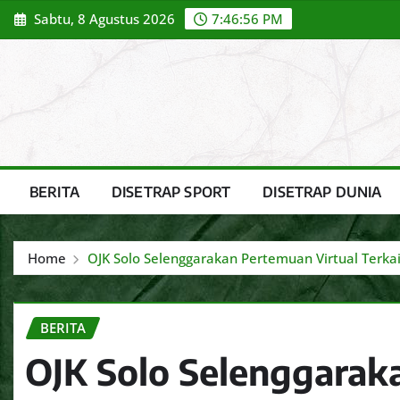
Skip
Sabtu, 8 Agustus 2026
7:46:58 PM
to
content
BERITA
DISETRAP SPORT
DISETRAP DUNIA
Home
OJK Solo Selenggarakan Pertemuan Virtual Terk
BERITA
OJK Solo Selenggarak