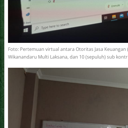
Foto: Pertemuan virtual antara Otoritas Jasa Keuangan 
Wikanandaru Multi Laksana, dan 10 (sepuluh) sub kont