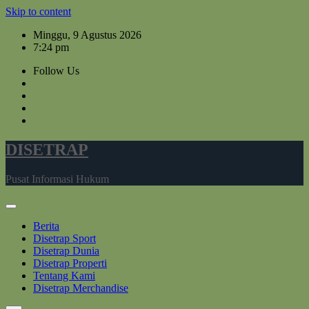
Skip to content
Minggu, 9 Agustus 2026
7:24 pm
Follow Us
DISETRAP
Pusat Informasi Hukum
Berita
Disetrap Sport
Disetrap Dunia
Disetrap Properti
Tentang Kami
Disetrap Merchandise