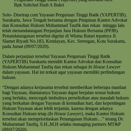
Bpk Solichul Hadi A Bakri
Solo- Disetrap.com Yayasan Perguruan Tinggi Batik (YAPERTIB),
Surakarta, Jawa Tengah bersama dengan Pimpinan Kantor Advokat
dan Konsultan Hukum Muhammad Taufik dan rekan minggu lalu
telah menandatangani Perjanjian Jasa Hukum Bersama (PPJB).
Penandatanganan tersebut digelar di Wisma Batari tepatnya Jl.
Slamet Riyadi No.183, Kemlayan, Kec. Serengan, Kota Surakarta,
pada Jumat (09/07/2020).
Dalam perjanjian tersebut Yayasan Perguruan Tinggi Batik
(YAPERTIB) Surakarta memilih Kantor Advokat dan Konsultan
Hukum Muhammad Taufiq dan rekan sebagai
In House
Lawyer
dalam yayasan. Hal ini terkait agar yayasan memiliki perlindungan
hukum.
“Dengan adanya kerjasama tersebut memberikan beberapa manfaat
bagi Yayasan, diantaranya Yayasan dapat berjalan sesuai hukum
yang berlaku, mencegah timbulnya perselisihan atau masalah hukum
yang berkaitan dengan Yayasan di kemudian hari, dan kepentingan
Hukum Yayasan akan lebih terjamin, karena dengan adanya
Konsultan Hukum tetap
(In House Lawyer)
, maka Kantor Hukum
tersebut akan memprioritaskan Penanganan Hukum…” terang Dr.
Muhammad Taufiq, S.H.,M.H selaku managing partners MT&P
(09/07/2020).