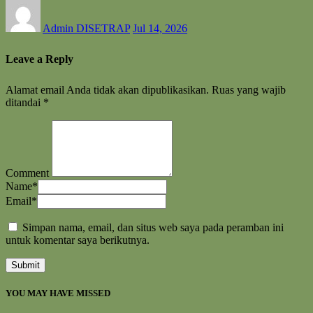
Admin DISETRAP
Jul 14, 2026
Leave a Reply
Alamat email Anda tidak akan dipublikasikan.
Ruas yang wajib
ditandai
*
Comment
Name
*
Email
*
Simpan nama, email, dan situs web saya pada peramban ini
untuk komentar saya berikutnya.
YOU MAY HAVE MISSED