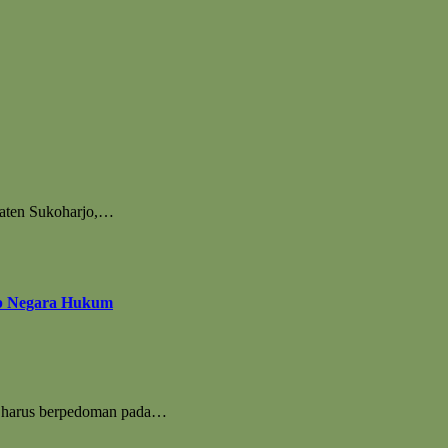
paten Sukoharjo,…
ip Negara Hukum
m harus berpedoman pada…