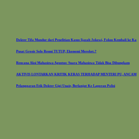
Dokter Tifa Mundur dari Penelitian Kasus Ijazah Jokowi, Fokus Kembali ke Karier Kedo
Pusat Grosir Solo Resmi TUTUP, Ekonomi Meroket.?
Rencana Aksi Mahasiswa Agustus: Suara Mahasiswa Tidak Bisa Dibungkam
AKTIVIS LONTARKAN KRITIK KERAS TERHADAP MENTERI PU, ANCAM LAYAN
Pelanggaran Etik Dokter Gigi Unair, Berlanjut Ke Laporan Polisi