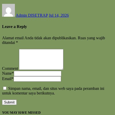
Admin DISETRAP
Jul 14, 2026
Leave a Reply
Alamat email Anda tidak akan dipublikasikan.
Ruas yang wajib
ditandai
*
Comment
Name
*
Email
*
Simpan nama, email, dan situs web saya pada peramban ini
untuk komentar saya berikutnya.
YOU MAY HAVE MISSED