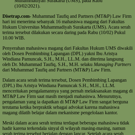
Muhammadiyah Surakarta (UMS), pada Rabu
(10/02/2021).
Disetrap.com-
Muhammad Taufiq and Partners (MT&P) Law Firm
hari ini menerima sebanyak 16 mahasiswa magang dari Fakultas
Hukum Universitas Muhammadiyah Surakarta (UMS). Acara serah
terima tersebut dilakukan secara daring pada Rabu (10/02) Pukul
10.00 WIB.
Penyerahan mahasiswa magang dari Fakultas Hukum UMS diwakili
oleh Dosen Pembimbing Lapangan (DPL) yakni Ibu Aristya
Windiana Pamuncak, S.H., M.H., LL.M. dan diterima langsung
oleh Dr. Muhammad Taufiq, S.H., M.H. selaku
Managing Partners
dari Muhammad Taufiq and Partners (MT&P) Law Firm.
Dalam acara serah terima tersebut, Dosen Pembimbing Lapangan
(DPL) Ibu Aristya Windiana Pamuncak S.H., M.H., LL.M.
menceritakan pengalamannya yang pernah melaksanakan magang di
MT&P Law Firm saat masih menjadi mahasiswa. Menurutnya,
pengalaman yang ia dapatkan di MT&P Law Firm sangat berguna
terutama ketika berpraktik sebagai advokat karena mahasiswa
magang dilatih belajar dalam mekanisme pengelolaan kantor.
Meski dalam acara serah terima terdapat beberapa mahasiswa tidak
hadir karena terkendala sinyal di wilayah masing-masing, namun
serah terima tersebut berjalan dengan lancar. Setelah acara serah