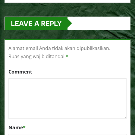
LEAVE A REPLY
Alamat email Anda tidak akan dipublikasikan.
Ruas yang wajib ditandai
*
Comment
Name
*