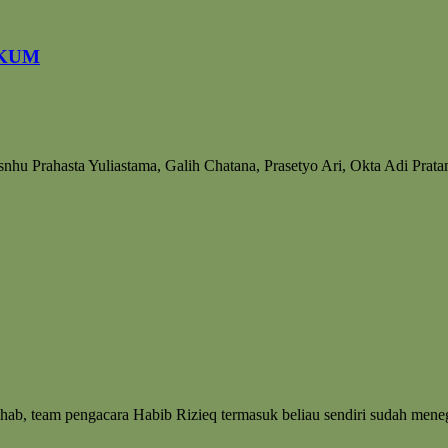
UKUM
nhu Prahasta Yuliastama, Galih Chatana, Prasetyo Ari, Okta Adi P
ihab, team pengacara Habib Rizieq termasuk beliau sendiri sudah m