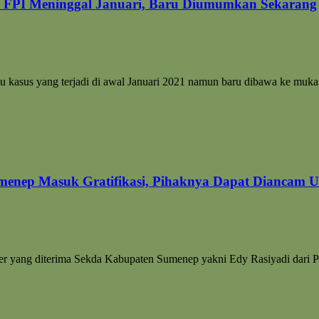
ar FPI Meninggal Januari, Baru Diumumkan Sekarang
tu kasus yang terjadi di awal Januari 2021 namun baru dibawa ke mu
menep Masuk Gratifikasi, Pihaknya Dapat Diancam U
urer yang diterima Sekda Kabupaten Sumenep yakni Edy Rasiyadi dar