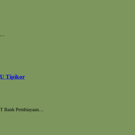
ka…
U Tipikor
i PT Bank Pembiayaan…