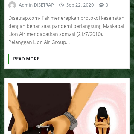
Admin DISETRAP
Sep 22, 2020
0
Disetrap.com- Tak menerapkan protokol kesehatan
dengan benar saat pandemi berlangsung Maskapai
Lion Air mendapatkan somasi (21/7/2010).
Pelanggan Lion Air Group…
READ MORE