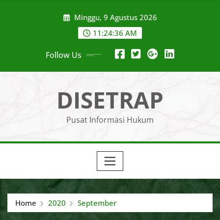
Skip
Minggu, 9 Agustus 2026
to
content
11:24:36 AM
Follow Us
DISETRAP
Pusat Informasi Hukum
Home
2020
September