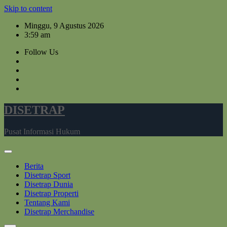
Skip to content
Minggu, 9 Agustus 2026
3:59 am
Follow Us
DISETRAP
Pusat Informasi Hukum
Berita
Disetrap Sport
Disetrap Dunia
Disetrap Properti
Tentang Kami
Disetrap Merchandise