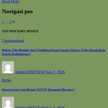
Read More
Navigasi pos
1
…
3
4
YOU MAY HAVE MISSED
Uncategorized
Dokter Tifa Mundur dari Penelitian Kasus Ijazah Jokowi, Fokus Kembali ke
Karier Kedokteran.?
Admin DISETRAP
Agu 7, 2026
Berita
Pusat Grosir Solo Resmi TUTUP, Ekonomi Meroket.?
Admin DISETRAP
Agu 5, 2026