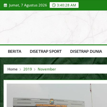
Skip
Jumat, 7 Agustus 2026
3:40:29 AM
to
content
BERITA
DISETRAP SPORT
DISETRAP DUNIA
Home
2019
November