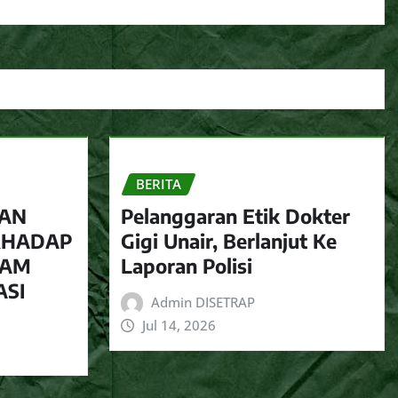
BERITA
KAN
Pelanggaran Etik Dokter
ERHADAP
Gigi Unair, Berlanjut Ke
CAM
Laporan Polisi
ASI
Admin DISETRAP
Jul 14, 2026