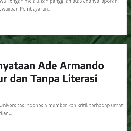
Jawa Tengah melakukan panggilan atas adanya laporan
 Kewajiban Pembayaran…
nyataan Ade Armando
r dan Tanpa Literasi
Universitas Indonesia memberikan kritik terhadap umat
utkan…