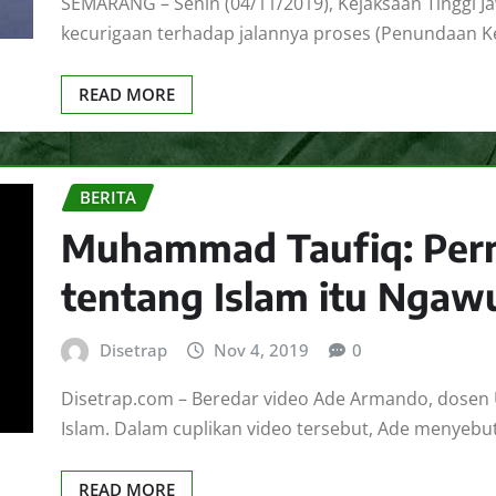
SEMARANG – Senin (04/11/2019), Kejaksaan Tinggi 
kecurigaan terhadap jalannya proses (Penundaan
READ MORE
BERITA
Muhammad Taufiq: Per
tentang Islam itu Ngawu
Disetrap
Nov 4, 2019
0
Disetrap.com – Beredar video Ade Armando, dosen 
Islam. Dalam cuplikan video tersebut, Ade menyeb
READ MORE