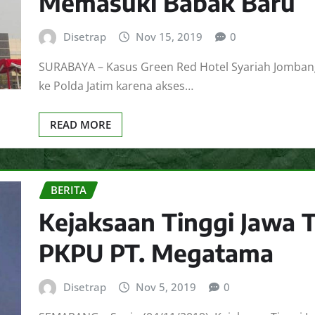
Memasuki Babak Baru
Disetrap
Nov 15, 2019
0
SURABAYA – Kasus Green Red Hotel Syariah Jombang 
ke Polda Jatim karena akses…
READ MORE
BERITA
Kejaksaan Tinggi Jawa 
PKPU PT. Megatama
Disetrap
Nov 5, 2019
0