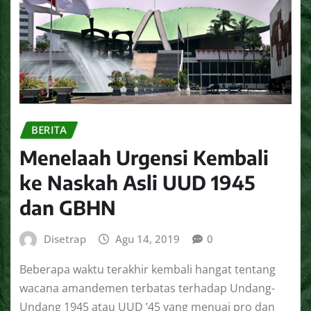
BERITA
Menelaah Urgensi Kembali
ke Naskah Asli UUD 1945
dan GBHN
Disetrap
Agu 14, 2019
0
Beberapa waktu terakhir kembali hangat tentang
wacana amandemen terbatas terhadap Undang-
Undang 1945 atau UUD ’45 yang menuai pro dan