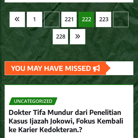
Navigasi
1
…
221
222
223
…
pos
228
YOU MAY HAVE MISSED
UNCATEGORIZED
Dokter Tifa Mundur dari Penelitian
Kasus Ijazah Jokowi, Fokus Kembali
ke Karier Kedokteran.?